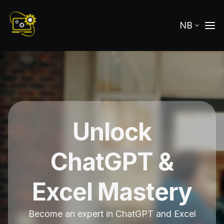
NB
Unlock
ChatGPT &
Excel Mastery
Become an expert in ChatGPT and Excel