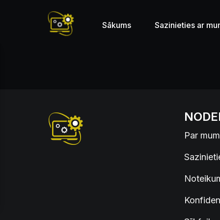
Sākums
Sazinieties ar m
NODE
Par mum
Saziniet
Noteikum
Konfidenc