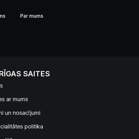
ums
Par mums
RĪGAS SAITES
s
ies ar mums
i un nosacījumi
ialitātes politika