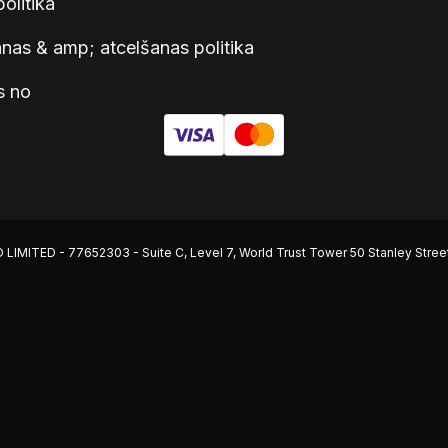
politika
as & amp; atcelšanas politika
s no
ITED - 77652303 - Suite C, Level 7, World Trust Tower 50 Stanley Street, C