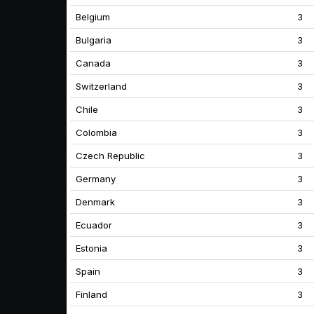
Belgium
3
Bulgaria
3
Canada
3
Switzerland
3
Chile
3
Colombia
3
Czech Republic
3
Germany
3
Denmark
3
Ecuador
3
Estonia
3
Spain
3
Finland
3