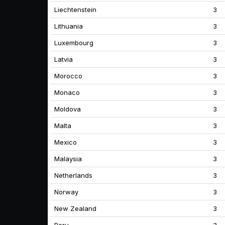
Liechtenstein
3
Lithuania
3
Luxembourg
3
Latvia
3
Morocco
3
Monaco
3
Moldova
3
Malta
3
Mexico
3
Malaysia
3
Netherlands
3
Norway
3
New Zealand
3