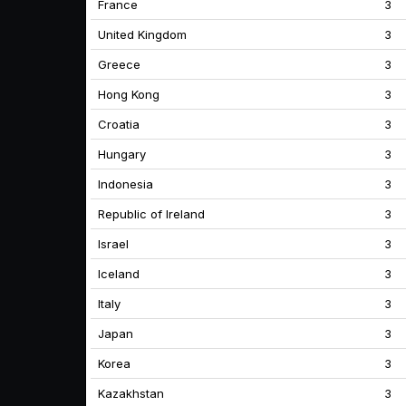
France
3
United Kingdom
3
Greece
3
Hong Kong
3
Croatia
3
Hungary
3
Indonesia
3
Republic of Ireland
3
Israel
3
Iceland
3
Italy
3
Japan
3
Korea
3
Kazakhstan
3