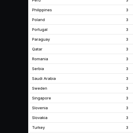
Peru
3
Philippines
3
Poland
3
Portugal
3
Paraguay
3
Qatar
3
Romania
3
Serbia
3
Saudi Arabia
3
Sweden
3
Singapore
3
Slovenia
3
Slovakia
3
Turkey
3