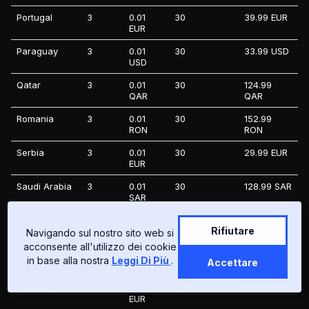
Portugal
3
0.01
30
39.99 EUR
EUR
Paraguay
3
0.01
30
33.99 USD
USD
Qatar
3
0.01
30
124.99
QAR
QAR
Romania
3
0.01
30
152.99
RON
RON
Serbia
3
0.01
30
29.99 EUR
EUR
Saudi Arabia
3
0.01
30
128.99 SAR
SAR
Sweden
3
0.01
30
531.99 SEK
Rifiutare
SEK
Navigando sul nostro sito web si
acconsente all'utilizzo dei cookie
Singapore
3
0.01
30
37.99 SGD
in base alla nostra
Leggi Di Più
.
Accettare
SGD
Slovenia
3
0.01
30
29.99 EUR
EUR