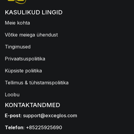
KASULIKUD LINGID
Meie kohta
Võtke meiega ühendust
Tingimused
Privaatsuspoliitika
Küpsiste poliitika
Tellimus & tühistamispoliitika
Loobu
KONTAKTANDMED
E-post
:
support@exceglos.com
Telefon
: +85225925690