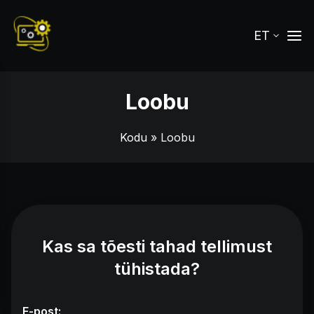
ET
Loobu
Kodu
» Loobu
Kas sa tõesti tahad tellimust
tühistada?
E-post: