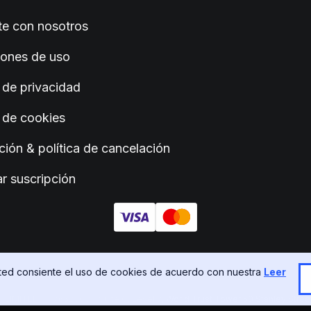
e con nosotros
iones de uso
a de privacidad
a de cookies
ción & política de cancelación
r suscripción
sted consiente el uso de cookies de acuerdo con nuestra
Leer
ITED - 77652303 - Suite C, Level 7, World Trust Tower 50 Stanley Street, C