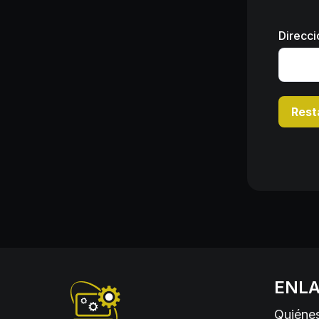
Direcci
Rest
ENLA
Quiéne