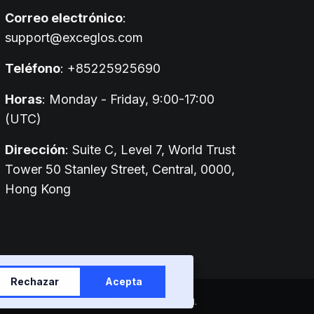
Correo electrónico
:
support@exceglos.com
Teléfono
: +85225925690
Horas
: Monday - Friday, 9:00-17:00
(UTC)
Dirección
: Suite C, Level 7, World Trust
Tower 50 Stanley Street, Central, 0000,
Hong Kong
Rechazar
Acepta
entral, 0000, Hong Kong | All rights reserved.