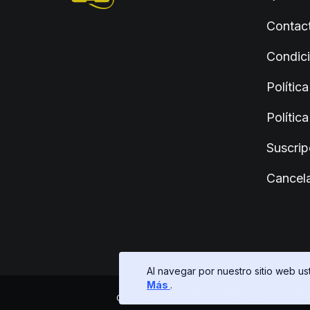
Contact
Condic
Polític
Polític
Suscrip
Cancela
Al navegar por nuestro sitio web u
Más
.
Copyright © GLOSTAD LIMITED 2026, GLOSTAD LIM