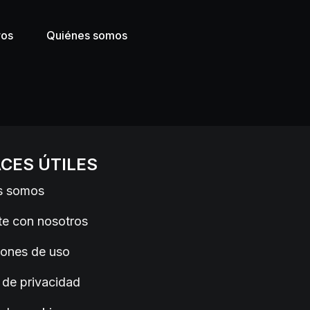
ros
Quiénes somos
CES ÚTILES
s somos
e con nosotros
iones de uso
a de privacidad