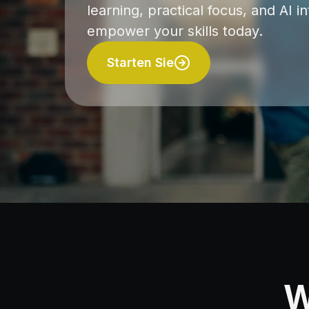
learning, practical focus, and AI i
empower your skills today.
Starten Sie
W