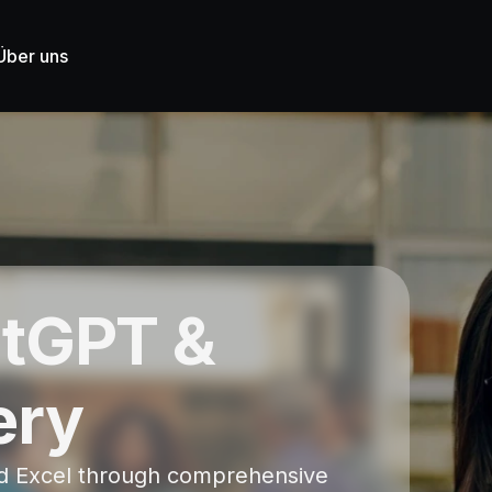
Über uns
atGPT &
ery
d Excel through comprehensive